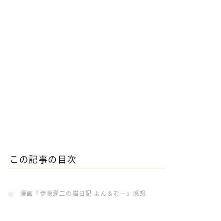
この記事の目次
漫画『伊藤潤二の猫日記 よん＆むー』感想