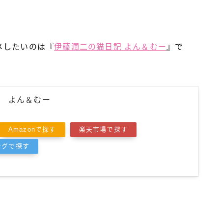
メしたいのは『
伊藤潤二の猫日記 よん＆むー
』で
 よん＆むー
Amazonで探す
楽天市場で探す
ピングで探す