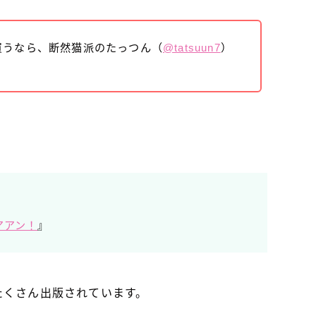
買うなら、断然猫派のたっつん（
@tatsuun7
）
アアン！
』
たくさん出版されています。