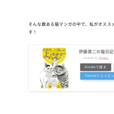
そんな数ある猫マンガの中で、私がオスス
す！
伊藤潤二の猫日記
created by
Rinker
Kindleで探す
Yahoo!ショッ