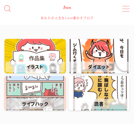
あなたの人生を1mm動かすブログ
MENU
たっつんのプロフィールと実績について
アイコン、アイキャッチイラスト、ヘッダー、図解イラ
ストの依頼について
イラスト
ダイエット
イラスト・デザイン実績事例
スポンサー、記事寄稿、記事広告、レビュー等のご依
頼について
ライフハック
読書
お問い合わせフォーム