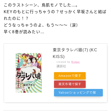
このラストシーン、鳥肌モノでした…。
KEYのもとに行っちゃうの？せっかく早坂さんと結ば
れたのに！？
どうなっちゃうのよ、もう〜〜〜（涙）
早く8巻が読みたい…
東京タラレバ娘(7) (KC
KISS)
created by
Rinker
講談社
Amazonで探す
楽天市場で探す
Yahoo!ショッピングで探
す