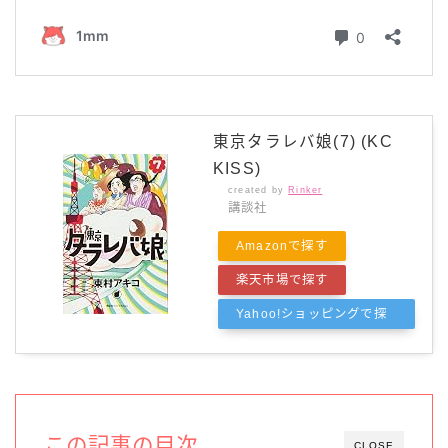
東京タラレバ娘(7) (KC
KISS)
created by
Rinker
講談社
Amazonで探す
楽天市場で探す
Yahoo!ショッピングで探
す
この記事の目次
CLOSE