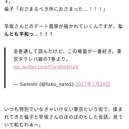
す。
倫子「おさまるべき所におさまった…！！！」
早坂さんとのデート風景が描かれていくんですが、
な
んとも平和っ…！！！
全巻通して読んだけど、この場面が一番好き。東
京タラレバ娘の7巻より。
pic.twitter.com/f7wg8mRle4
— Satoshi (@fuku_sato1)
2017年1月20日
いつも特別でいなきゃいけない東京という街で、揉ま
れてきた倫子と早坂さんのほのぼのとした会話。見て
いて和むわぁ〜。