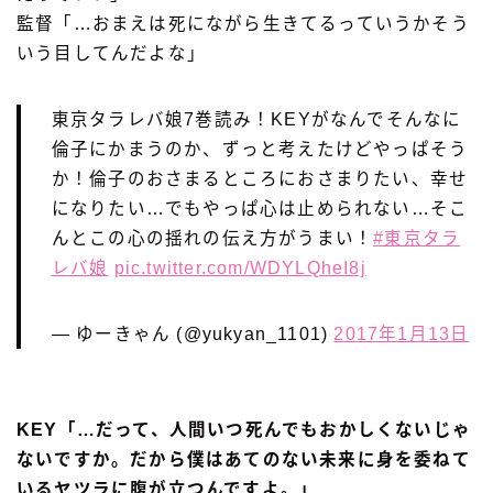
監督「…おまえは死にながら生きてるっていうかそう
いう目してんだよな」
東京タラレバ娘7巻読み！KEYがなんでそんなに
倫子にかまうのか、ずっと考えたけどやっぱそう
か！倫子のおさまるところにおさまりたい、幸せ
になりたい…でもやっぱ心は止められない…そこ
んとこの心の揺れの伝え方がうまい！
#東京タラ
レバ娘
pic.twitter.com/WDYLQheI8j
— ゆーきゃん (@yukyan_1101)
2017年1月13日
KEY「…だって、人間いつ死んでもおかしくないじゃ
ないですか。だから僕はあてのない未来に身を委ねて
いるヤツラに腹が立つんですよ。」