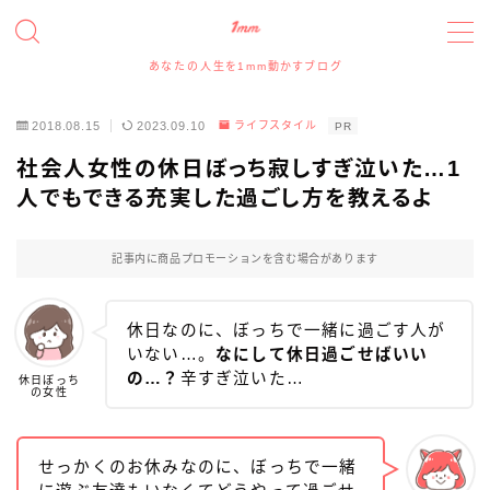
あなたの人生を1mm動かすブログ
MENU
2018.08.15
2023.09.10
ライフスタイル
PR
たっつんのプロフィールと実績について
社会人女性の休日ぼっち寂しすぎ泣いた…1
人でもできる充実した過ごし方を教えるよ
アイコン、アイキャッチイラスト、ヘッダー、図解イラ
ストの依頼について
記事内に商品プロモーションを含む場合があります
イラスト・デザイン実績事例
休日なのに、ぼっちで一緒に過ごす人が
スポンサー、記事寄稿、記事広告、レビュー等のご依
いない…。
なにして休日過ごせばいい
頼について
の…？
辛すぎ泣いた…
休日ぼっち
の女性
お問い合わせフォーム
せっかくのお休みなのに、ぼっちで一緒