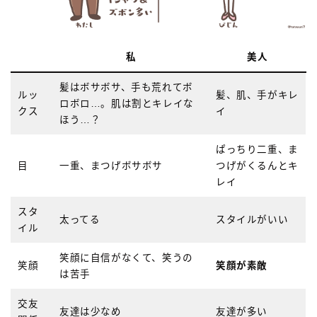
私
美人
髪はボサボサ、手も荒れてボ
ルッ
髪、肌、手がキレ
ロボロ…。肌は割とキレイな
クス
イ
ほう…？
ぱっちり二重、ま
目
一重、まつげボサボサ
つげがくるんとキ
レイ
スタ
太ってる
スタイルがいい
イル
笑顔に自信がなくて、笑うの
笑顔
笑顔が素敵
は苦手
交友
友達は少なめ
友達が多い