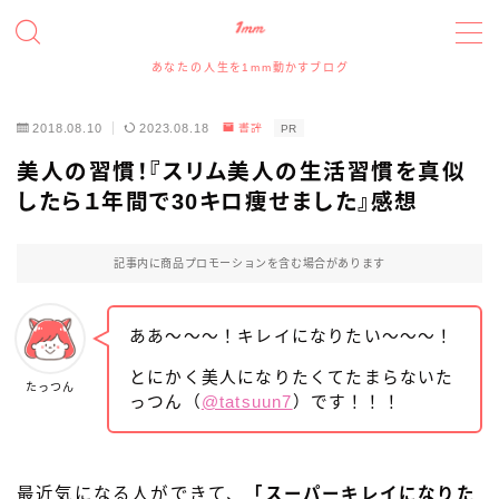
あなたの人生を1mm動かすブログ
MENU
2018.08.10
2023.08.18
書評
PR
たっつんのプロフィールと実績について
美人の習慣！『スリム美人の生活習慣を真似
したら１年間で30キロ痩せました』感想
アイコン、アイキャッチイラスト、ヘッダー、図解イラ
ストの依頼について
記事内に商品プロモーションを含む場合があります
イラスト・デザイン実績事例
ああ〜〜〜！キレイになりたい〜〜〜！
スポンサー、記事寄稿、記事広告、レビュー等のご依
とにかく美人になりたくてたまらないた
頼について
たっつん
っつん（
@tatsuun7
）です！！！
お問い合わせフォーム
最近気になる人ができて、
「スーパーキレイになりた