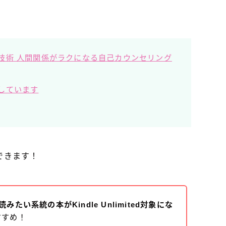
技術 人間関係がラクになる自己カウンセリング
しています
できます！
たい系統の本がKindle Unlimited対象にな
すすめ！