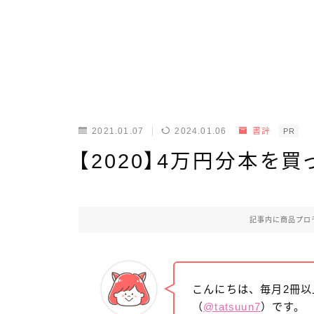
2021.01.07
2024.01.06
書評
PR
【2020】4万円分本を
記事内に商品プロ
こんにちは、毎月2冊
（
@tatsuun7
）です。