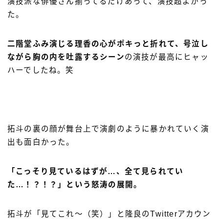
演技派な俳優さん揃ってるだけあって、演技超よかっ
た。
二階堂ふみ演じる理香の心がポキっと折れて、号泣し
ながら胸の内を吐露するシーン
の演技が最高にヒャッ
ハーでしたね。笑
拓斗の裏の顔が舞台上で演劇のように暴かれていく演
出も面白かった。
Follow Me
「こっそり見ているはずが…、全て見られてい
た…！？！？」という怒涛の展開。
拓斗が「見てこれ〜（笑）」と隆良のTwitterアカウン