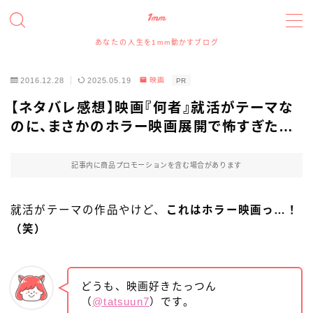
あなたの人生を1mm動かすブログ
MENU
2016.12.28
2025.05.19
映画
PR
たっつんのプロフィールと実績について
【ネタバレ感想】映画『何者』就活がテーマな
のに、まさかのホラー映画展開で怖すぎた…
アイコン、アイキャッチイラスト、ヘッダー、図解イラ
ストの依頼について
記事内に商品プロモーションを含む場合があります
イラスト・デザイン実績事例
就活がテーマの作品やけど、
これはホラー映画っ…！
スポンサー、記事寄稿、記事広告、レビュー等のご依
（笑）
頼について
お問い合わせフォーム
どうも、映画好きたっつん
（
@tatsuun7
）です。