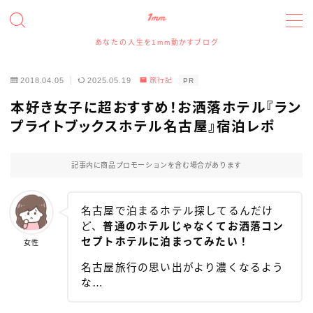
あなたの人生を1mm動かすブログ
MENU
2018.04.05
2025.05.19
旅行記
PR
たっつんのプロフィールと実績について
本好き女子に超おすすめ！お洒落ホテル『ラン
プライトブックスホテル名古屋』宿泊レポ
アイコン、アイキャッチイラスト、ヘッダー、図解イラ
ストの依頼について
記事内に商品プロモーションを含む場合があります
イラスト・デザイン実績事例
名古屋で泊まるホテル探してるんだけ
スポンサー、記事寄稿、記事広告、レビュー等のご依
ど、
普通のホテルじゃなくてお洒落コン
頼について
セプトホテルに泊まってみたい！
女性
名古屋旅行の思い出がより濃くなるよう
お問い合わせフォーム
な…