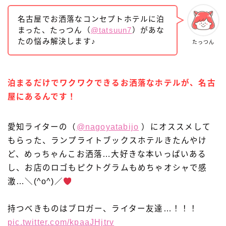
名古屋でお洒落なコンセプトホテルに泊
まった、たっつん（
@tatsuun7
）があな
たの悩み解決します♪
たっつん
泊まるだけでワクワクできるお洒落なホテルが、名古
屋にあるんです！
愛知ライターの（
@nagoyatabijo
）にオススメして
もらった、ランプライトブックスホテルきたんやけ
ど、めっちゃんこお洒落…大好きな本いっぱいある
し、お店のロゴもピクトグラムもめちゃオシャで感
激…＼(^o^)／
持つべきものはブロガー、ライター友達…！！！
pic.twitter.com/kpaaJHjtrv