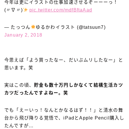
今年は更にイラストの仕事加速させるぞーーーっ！
(〃∇〃)
pic.twitter.com/mdfBftaAad
— たっつん
ゆるかわイラスト (@tatsuun7)
January 2, 2018
今思えば「よう買ったなー、だいぶムリしたなー」と
思います。笑
実はこの頃、
貯金も数十万円しかなくて結構生活カツ
カツだったんですよねー。笑
でも「えーいっ！なんとかなるはず！！」と清水の舞
台から飛び降りる覚悟で、iPadとApple Pencil購入し
たんですが…