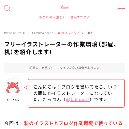
あなたの人生を1mm動かすブログ
MENU
2018.12.10
2024.10.11
ライフスタイル
PR
たっつんのプロフィールと実績について
フリーイラストレーターの作業環境（部屋、
机）を紹介します！
アイコン、アイキャッチイラスト、ヘッダー、図解イラ
ストの依頼について
記事内に商品プロモーションを含む場合があります
イラスト・デザイン実績事例
こんにちは！ブログを書いてたら、いつ
スポンサー、記事寄稿、記事広告、レビュー等のご依
の間にかイラストレーターになってい
頼について
た、たっつん（
@tatsuun7
）です♪
たっつん
お問い合わせフォーム
今回は、
私のイラストとブログ作業環境で使っている