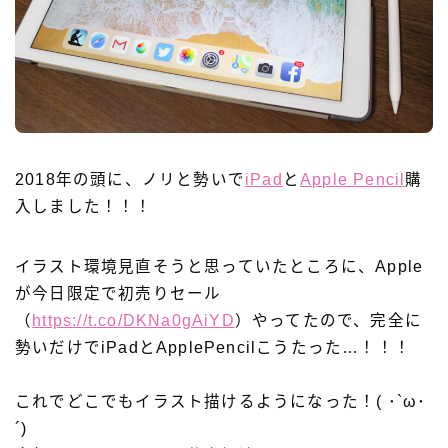
2018年の頭に、ノリと勢いで
iPad
と
Apple Pencil
購
入しました！！！
イラスト環境見直そうと思っていたところに、Apple
が今日限定で初売りセール
（
https://t.co/DKNa0gAiYD
）やってたので、完全に
勢いだけでiPadとApplePencilこうたった…！！！
これでどこでもイラスト描けるようになった！( ･`ω･
´)