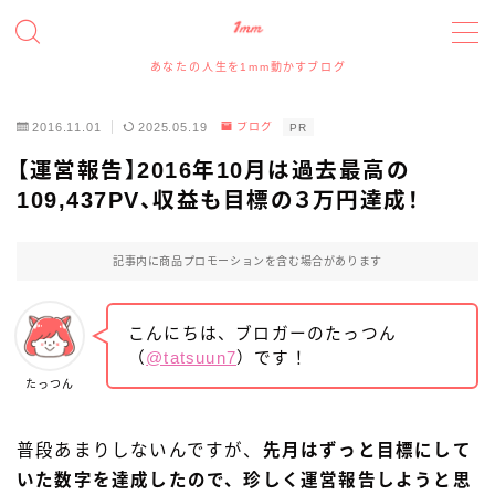
あなたの人生を1mm動かすブログ
MENU
2016.11.01
2025.05.19
ブログ
PR
たっつんのプロフィールと実績について
【運営報告】2016年10月は過去最高の
109,437PV、収益も目標の３万円達成！
アイコン、アイキャッチイラスト、ヘッダー、図解イラ
ストの依頼について
記事内に商品プロモーションを含む場合があります
イラスト・デザイン実績事例
こんにちは、ブロガーのたっつん
スポンサー、記事寄稿、記事広告、レビュー等のご依
（
@tatsuun7
）です！
頼について
たっつん
お問い合わせフォーム
普段あまりしないんですが、
先月はずっと目標にして
いた数字を達成したので、珍しく運営報告しようと思