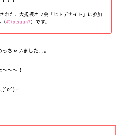
ぞ！！！
催された、大規模オフ会「ヒトデナイト」に参加
ん（
@tatsuun7
）です。
わっちゃいました…。
た～～～！
^o^)／