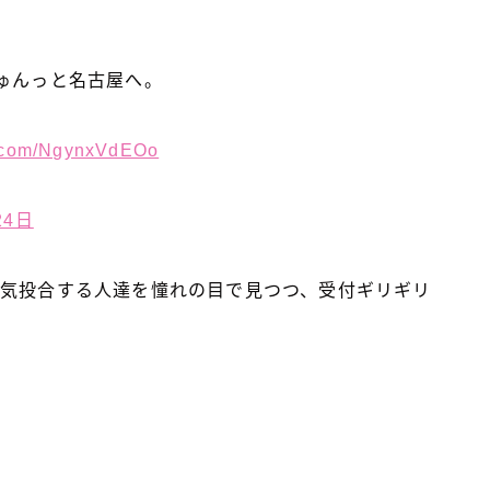
ゅんっと名古屋へ。
er.com/NgynxVdEOo
24日
意気投合する人達を憧れの目で見つつ、受付ギリギリ