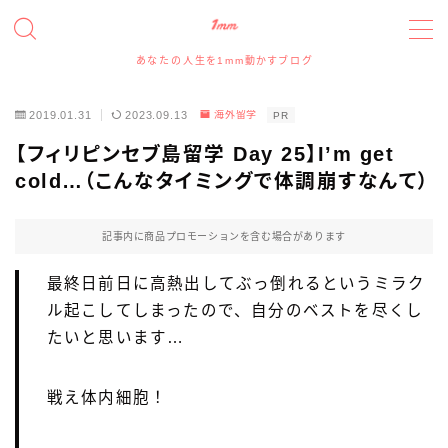
あなたの人生を1mm動かすブログ
MENU
2019.01.31
2023.09.13
海外留学
PR
たっつんのプロフィールと実績について
【フィリピンセブ島留学 Day 25】I’m get
cold…（こんなタイミングで体調崩すなんて）
アイコン、アイキャッチイラスト、ヘッダー、図解イラ
ストの依頼について
記事内に商品プロモーションを含む場合があります
イラスト・デザイン実績事例
最終日前日に高熱出してぶっ倒れるというミラク
ル起こしてしまったので、自分のベストを尽くし
スポンサー、記事寄稿、記事広告、レビュー等のご依
たいと思います…
頼について
お問い合わせフォーム
戦え体内細胞！