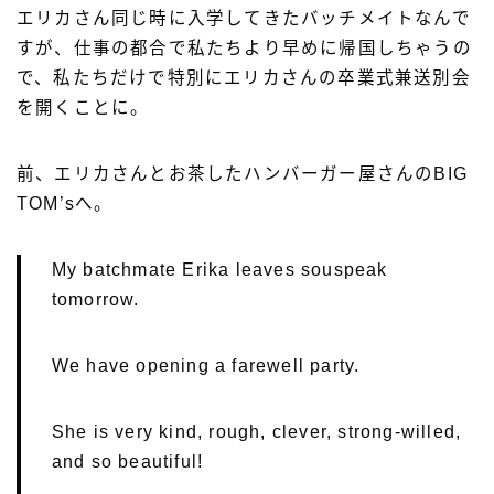
エリカさん同じ時に入学してきたバッチメイトなんで
すが、仕事の都合で私たちより早めに帰国しちゃうの
で、私たちだけで特別にエリカさんの卒業式兼送別会
を開くことに。
前、エリカさんとお茶したハンバーガー屋さんのBIG
TOM’sへ。
My batchmate Erika leaves souspeak
tomorrow.
We have opening a farewell party.
She is very kind, rough, clever, strong-willed,
and so beautiful!