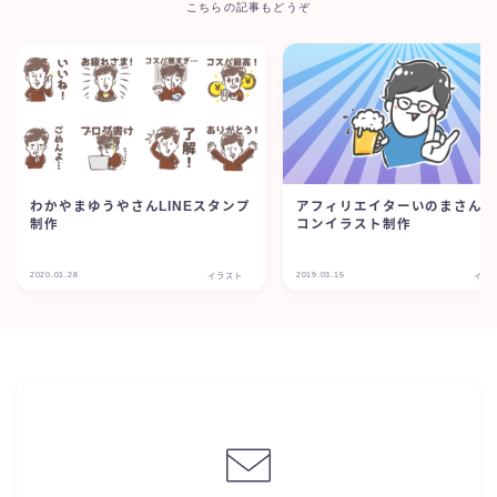
こちらの記事もどうぞ
わかやまゆうやさんLINEスタンプ
アフィリエイターいのまさん
制作
コンイラスト制作
2020.01.28
2019.03.15
イラスト
イラ